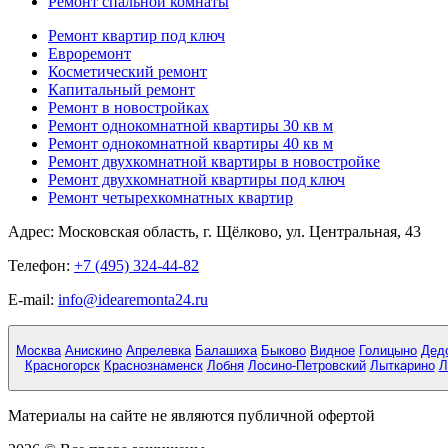
Ремонт спальной комнаты
Ремонт квартир под ключ
Евроремонт
Косметический ремонт
Капитальный ремонт
Ремонт в новостройках
Ремонт однокомнатной квартиры 30 кв м
Ремонт однокомнатной квартиры 40 кв м
Ремонт двухкомнатной квартиры в новостройке
Ремонт двухкомнатной квартиры под ключ
Ремонт четырехкомнатных квартир
Адрес:
Московская область, г. Щёлково, ул. Центральная, 43
Телефон:
+7 (495) 324-44-82
E-mail:
info@idearemonta24.ru
Москва
Анискино
Апрелевка
Балашиха
Быково
Видное
Голицыно
Дед
Красногорск
Краснознаменск
Лобня
Лосино-Петровский
Лыткарино
Л
Материалы на сайте не являются публичной офертой