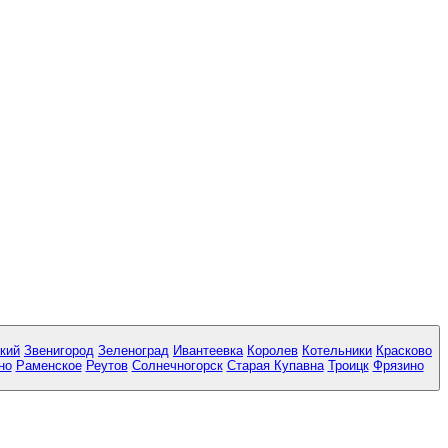
кий
Звенигород
Зеленоград
Ивантеевка
Королев
Котельники
Красково
но
Раменское
Реутов
Солнечногорск
Старая Купавна
Троицк
Фрязино