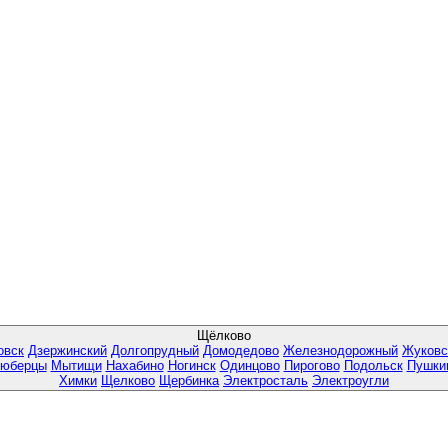
Щёлково
овск
Дзержинский
Долгопрудный
Домодедово
Железнодорожный
Жуковс
юберцы
Мытищи
Нахабино
Ногинск
Одинцово
Пирогово
Подольск
Пушки
Химки
Щелково
Щербинка
Электросталь
Электроугли