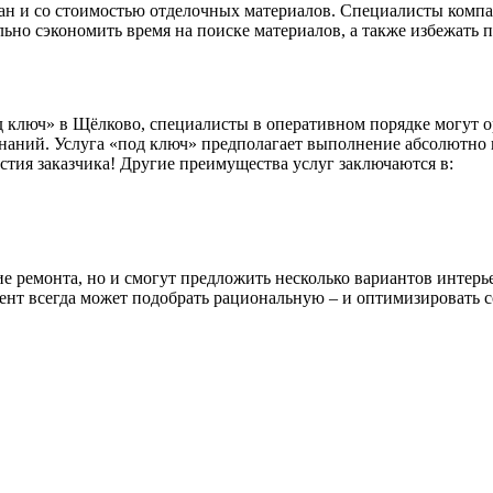
язан и со стоимостью отделочных материалов. Специалисты ком
но сэкономить время на поиске материалов, а также избежать 
 ключ» в Щёлково, специалисты в оперативном порядке могут о
аний. Услуга «под ключ» предполагает выполнение абсолютно вс
тия заказчика! Другие преимущества услуг заключаются в:
ие ремонта, но и смогут предложить несколько вариантов интер
ент всегда может подобрать рациональную – и оптимизировать с