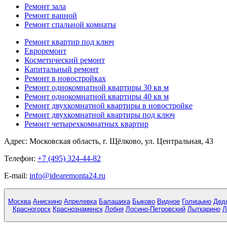
Ремонт зала
Ремонт ванной
Ремонт спальной комнаты
Ремонт квартир под ключ
Евроремонт
Косметический ремонт
Капитальный ремонт
Ремонт в новостройках
Ремонт однокомнатной квартиры 30 кв м
Ремонт однокомнатной квартиры 40 кв м
Ремонт двухкомнатной квартиры в новостройке
Ремонт двухкомнатной квартиры под ключ
Ремонт четырехкомнатных квартир
Адрес:
Московская область, г. Щёлково, ул. Центральная, 43
Телефон:
+7 (495) 324-44-82
E-mail:
info@idearemonta24.ru
Москва
Анискино
Апрелевка
Балашиха
Быково
Видное
Голицыно
Дед
Красногорск
Краснознаменск
Лобня
Лосино-Петровский
Лыткарино
Л