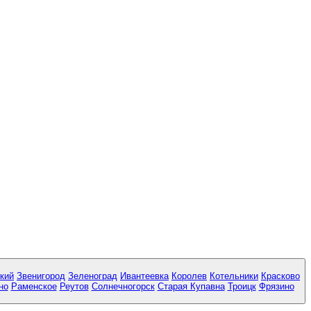
кий
Звенигород
Зеленоград
Ивантеевка
Королев
Котельники
Красково
но
Раменское
Реутов
Солнечногорск
Старая Купавна
Троицк
Фрязино