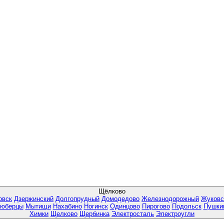
Щёлково
овск
Дзержинский
Долгопрудный
Домодедово
Железнодорожный
Жуковс
юберцы
Мытищи
Нахабино
Ногинск
Одинцово
Пирогово
Подольск
Пушки
Химки
Щелково
Щербинка
Электросталь
Электроугли