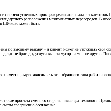
т из тысячи успешных примеров реализации задач от клиентов. 
ях стандартного расположения межкомнатных перегородок. В люб
в Щёлково может быть:
нены по высшему разряду – и клиент может не утруждать себя о
одрядные бригады, услуги вывоза мусора и многое другое. Посл
» имеет прямую зависимость от выбранного типа работ на основ
же после просчета сметы со стороны инженера-технолога. Предв
та сметы совершенно бесплатные.